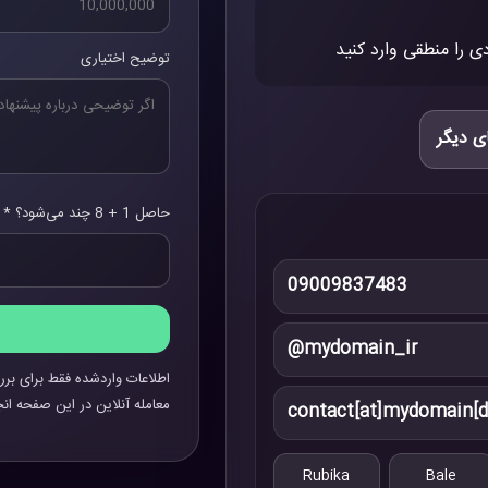
ی را منطقی وارد کنید
توضیح اختیاری
ی دیگر
حاصل 1 + 8 چند می‌شود؟ *
09009837483
@mydomain_ir
اطلاعات واردشده فقط برای برر
معامله آنلاین در این صفحه انج
contact[at]mydomain[d
Rubika
Bale